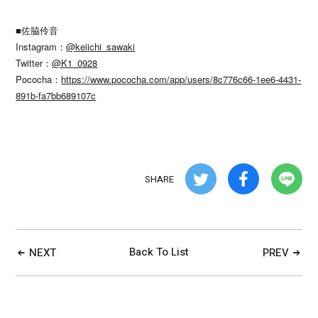
■佐脇伶音
Instagram：
@keiichi_sawaki
Twitter：
@K1_0928
Pococha：
https://www.pococha.com/app/users/8c776c66-1ee6-4431-
891b-fa7bb689107c
SHARE
Back To List
NEXT
PREV