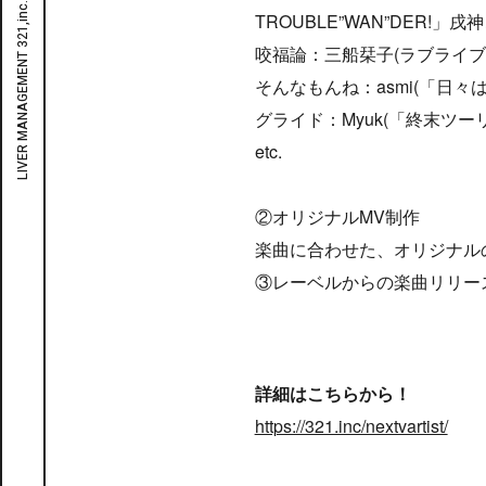
TROUBLE”WAN”DER!」戌
咬福論：三船栞子(ラブライブ
そんなもんね：asmi(「日々
グライド：Myuk(「終末ツーリ
etc.
②オリジナルMV制作
楽曲に合わせた、オリジナル
③レーベルからの楽曲リリー
詳細はこちらから！
https://321.inc/nextvartist/