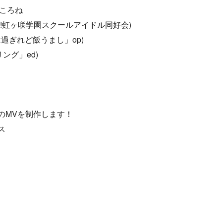
神ころね
!虹ヶ咲学園スクールアイドル同好会)
は過ぎれど飯うまし」op)
ング」ed)
のMVを制作します！
ス