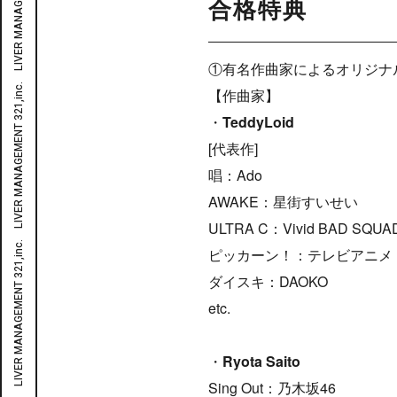
合格特典
①有名作曲家によるオリジナ
【作曲家】
・
TeddyLoid
[代表作]
唱：Ado
AWAKE：星街すいせい
ULTRA C：Vivid BAD SQUA
ピッカーン！：テレビアニメ
ダイスキ：DAOKO
etc.
・
Ryota Saito
Sing Out：乃木坂46