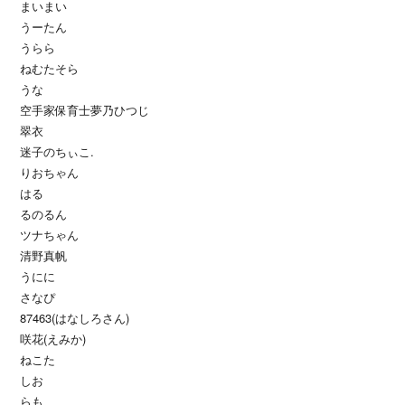
まいまい
うーたん
うらら
ねむたそら
うな
空手家保育士夢乃ひつじ
翠衣
迷子のちぃこ.
りおちゃん
はる
るのるん
ツナちゃん
清野真帆
うにに
さなぴ
87463(はなしろさん)
咲花(えみか)
ねこた
しお
らも