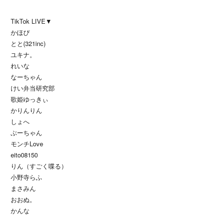
TikTok LIVE▼
かほぴ
とと(321inc)
ユキナ。
れいな
なーちゃん
けい弁当研究部
歌姫ゆっきぃ
かりんりん
しょへ
ぶーちゃん
モンチLove
eito08150
りん（すごく喋る）
小野寺らふ
まさみん
おおぬ。
かんな