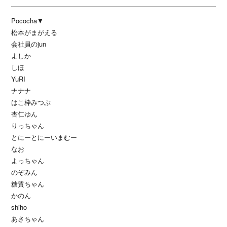
Pococha▼
松本がまがえる
会社員のjun
よしか
しほ
YuRI
ナナナ
はこ枠みつぶ
杏仁ゆん
りっちゃん
とにーとにーいまむー
なお
よっちゃん
のぞみん
糖質ちゃん
かのん
shiho
あさちゃん