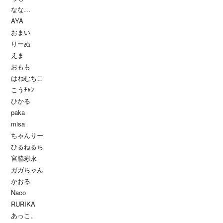
なな…
AYA
おまい
りーぬ
えま
おもも
はねむちこ
こうﾁｬﾝ
ひかる
paka
misa
ちゃんりー
ひるねるち
宮脇彩永
ガガちゃん
かおる
Naco
RURIKA
あっこ。