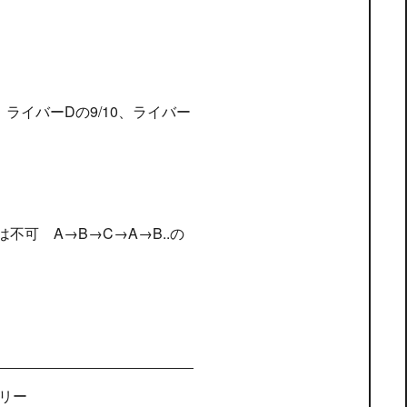
、ライバーDの9/10、ライバー
不可 A→B→C→A→B..の
リー