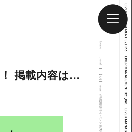
Home
|
Event
| 【9月】newme掲載権獲得イベント第3弾開催！ 掲載内容は…「ユニット対談」
催！ 掲載内容は…