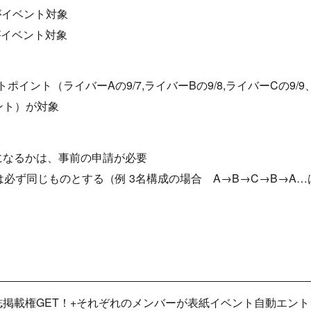
がイベント対象
がイベント対象
イント（ライバーAの9/7,ライバーBの9/8,ライバーCの9/9
ント）が対象
になるかは、事前の申請が必要
必ず同じものとする（例 3名構成の場合 A→B→C→B→A…は
】
誌掲載権GET！+それぞれのメンバーが表紙イベント自動エント