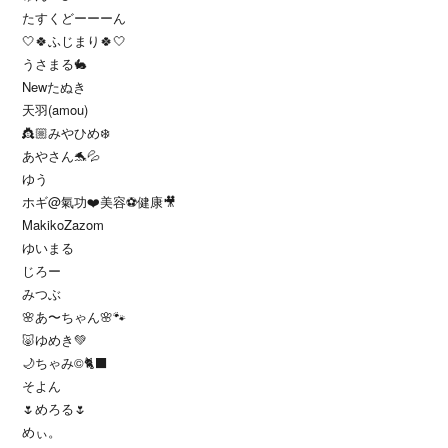
たすくどーーーん
‎🤍🍀ふじまり🍀‎🤍
うさまる🐇
Newたぬき
天羽(amou)
👸🏼みやひめ❄️
あやさん🐬💦
ゆう
ホギ@氣功❤️美容⚽️健康🎥
MakikoZazom
ゆいまる
じろー
みつぶ
🌸あ〜ちゃん🌸🐾
🐷ゆめき💚
🌙ちゃみ©︎🐈‍⬛
そよん
🌷めろる🌷
めぃ。