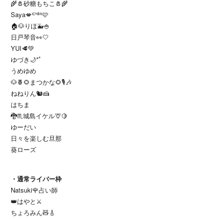
🌾🧂砂糖もちこ🧂🌾
Saya💋ᒼᑋªⁿ🩷
🏠🐶りほ🐳🍚
日戸琴音👀🤍
YUI🥩💚
ゆづき🌙*ﾟ
うめゆめ
🐶🍍🌻まつかな🌻🎙️🎶
ねねりん🐿🍰
はちま
🐉♏️城島イケル🦒🍋
ゆーだい
日々を楽しむ旦那
葵ローズ
・通常ライバー枠
Natsuki🌹占い師
👑はやと⚔️
ちょろみん🧸🎸