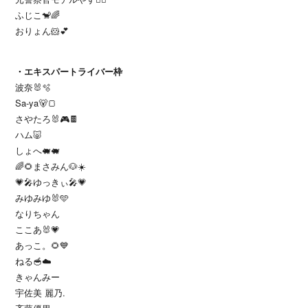
ふじこ🐒🌈
おりょん🐹💕
・エキスパートライバー枠
波奈🐰🫧
Sa-ya🐻🍞
さやたろ🐰🎮🍫
ハム🐷
しょへ🐖🐖
🌈🌻まさみん🐶☀️
💗🎤ゆっきぃ🎤💗
みゆみゆ🐰🩵
なりちゃん
ここあ🐰💗
あっこ。🌻💙
ねる🥣☁️
きゃんみー
宇佐美 麗乃.