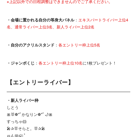
※上記以外での日程調整はできませんのでご了承ください。
・会場に置かれる自分の等身大パネル
：
エキスパートライバー上位4
名、通常ライバー上位3名、新人ライバー上位2名
・自分のアクリルスタンド
：
各エントリー枠上位5名
・ジャンボくじ
：
各エントリー枠上位10名
に1枚プレゼント！
【エントリーライバー】
・新人ライバー枠
しとう
🎀🐰❁*ﾟかなりン❁*ﾟ🌙🎀
すっちゃ🐹
🎤✰︎🐰そらと。🐰✰︎🎤
ゅん📛໒꒱·ﾟ