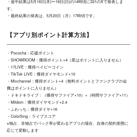
・途中結果は5月16日(木)〜19日(日)の14時頃に321のXで発表しま
す。
・最終結果の発表は、5月20日（月）17時頃です。
【アプリ別ポイント計算方法】
・Pococha：応援ポイント
・SHOWROOM：獲得ポイント×4（星はポイントに入りません）
・17LIVE：獲得ベイビーコイン
・TikTok LIVE：獲得ダイヤモンド×10
・Mixchannel：獲得ポイント×4（無料ポイントとファンクラブの会
費はポイントに入りません）
・ドキドキライブ：（獲得サファイア×10）+（時間サファイア×11）
・Mildom：獲得ダイヤモンド×2.4
・ふわっち：獲得ダイヤ×16
・ColorSing：ライブスコア
※独占、非独占でバック率が変わるアプリの場合、自身の契約形態に
応じて変動します