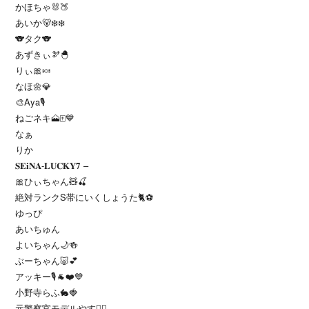
かほちゃ🐰🍑
あいか🐻‍❄️❄️
🐨タク🐨
あずきぃ🫘🐣
りぃ🎀🍬
なほ🌼💎
🎨Aya🎙️
ねごネキ🗻🀄️💙
なぁ
りか
𝐒𝐄𝐢𝐍𝐀-𝐋𝐔𝐂𝐊𝐘𝟕 –
🎀ひぃちゃん🧸🍒
絶対ランクS帯にいくしょうた🐈⚽️
ゆっぴ
あいちゅん
よいちゃん🌙🍻
ぶーちゃん🐷💕
アッキー🎙🐐❤️💙
小野寺らふ🐇🍓
元警察官モデルやす👮‍♂️