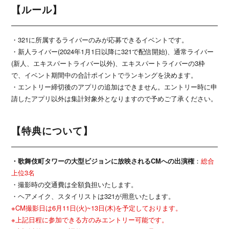
【ルール】
・321に所属するライバーのみが応募できるイベントです。
・新人ライバー(2024年1月1日以降に321で配信開始)、通常ライバー
(新人、エキスパートライバー以外)、エキスパートライバーの3枠
で、イベント期間中の合計ポイントでランキングを決めます。
・エントリー締切後のアプリの追加はできません。エントリー時に申
請したアプリ以外は集計対象外となりますので予めご了承ください。
【特典について】
・歌舞伎町タワーの大型ビジョンに放映されるCMへの出演権
：
総合
上位3名
・撮影時の交通費は全額負担いたします。
・ヘアメイク、スタイリストは321が用意いたします。
※CM撮影日は6月11日(火)~13日(木)を予定しております。
※上記日程に参加できる方のみエントリー可能です。