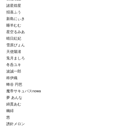
諸星煌星
招喜ふう
新島にぃき
睡羊むむ
星空るみあ
晴日紅妃
雪原ぴょん
天使陽渚
兎月ましろ
冬呑ユキ
波誠一郎
柊伊織
蜂谷 円芭
魔帝サキュバスnowa
夢 あんな
綿貫あむ
幽緋
悠
誘針メロン