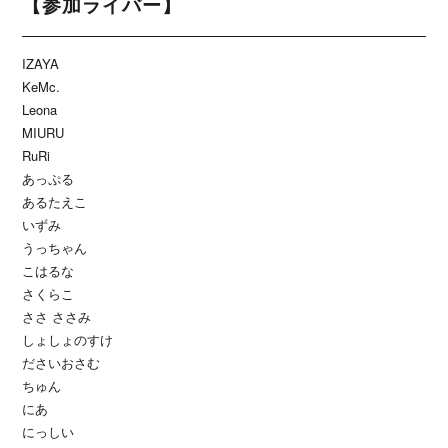
【参加ライバー】
IZAYA
KeMc.
Leona
MIURU
RuRi
あっぷる
あるたえこ
いずみ
うっちゃん
こはるな
さくらこ
ささ ささみ
しょしょのすけ
ださいおさむ
ちゅん
にあ
にっしい