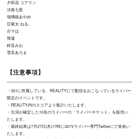
夕莉花 コアラン
涼風七星
瑠璃狼あやめ
亞紫太 ねる。
卍マほ
彗蓮
鈴音みお
雪音あろま
【注意事項】
・321に所属している、REALITYにて配信をおこなっているライバー
限定のイベントです。
・REALITY内のスコアより集計いたします。
・出演が確定した10名のライバーの「ライバーチケット」を販売い
たします。
・最終結果は7月27日(木)17時に321Vライバー専門Twitterにて発表い
たします。