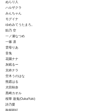
ぬらり人
ハルザクラ
みんちゃん
モグイナ
ゆめみてうたまろ。
飴乃 空
一ノ瀬なつめ
一篠 凛
雲母りあ
音兔
花園ナナ
灰眠るー
京終ナラ
空木うのはな
熊霚はる
犬田秋奈
黒崎カオル
桜華 遊鬼(OukaYuki)
詩乃愛
秋桜咲紅