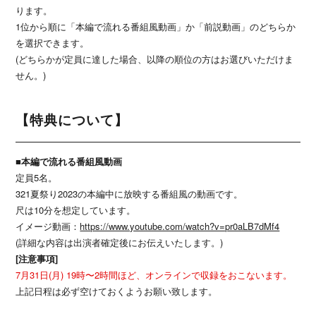
ります。
1位から順に「本編で流れる番組風動画」か「前説動画」のどちらか
を選択できます。
(どちらかが定員に達した場合、以降の順位の方はお選びいただけま
せん。)
【特典について】
■本編で流れる番組風動画
定員5名。
321夏祭り2023の本編中に放映する番組風の動画です。
尺は10分を想定しています。
イメージ動画：
https://www.youtube.com/watch?v=pr0aLB7dMf4
(詳細な内容は出演者確定後にお伝えいたします。)
[注意事項]
7月31日(月) 19時〜2時間ほど、オンラインで収録をおこないます。
上記日程は必ず空けておくようお願い致します。