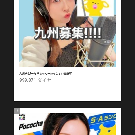
九州求む!💋なりちゃん💋わっしょい交換可
999,871 ダイヤ
16