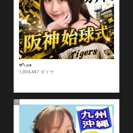
🐮ྀིしお🧂
1,004,447 ダイヤ
15