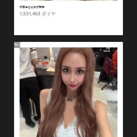
中部🔥なえめす🌺🍻
1,531,463 ダイヤ
No.7