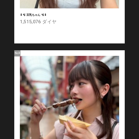
🍼🫧 豆乳ちゃん 🫧🍼
1,515,076 ダイヤ
No.8