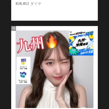
828,852 ダイヤ
24