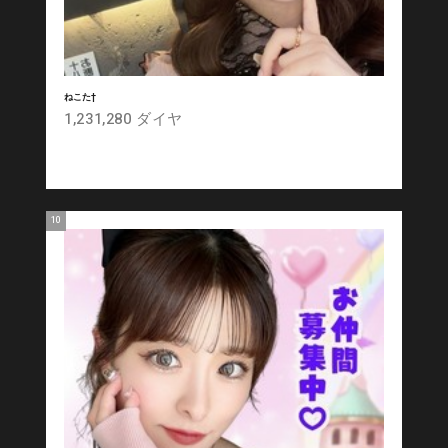
ねこた†
1,231,280 ダイヤ
10