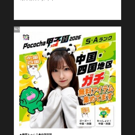
No.5
🔥糖質ちゃん🍞🐥中国四国