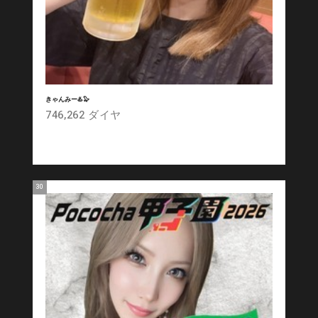
きゃんみー♨️🦭
746,262 ダイヤ
30