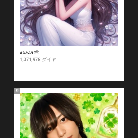
まなみん🧚🤍ྀི¨̮
1,071,978 ダイヤ
13