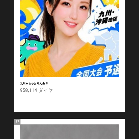
九州🔥ちゃおりん🏝️🥂
958,114 ダイヤ
17