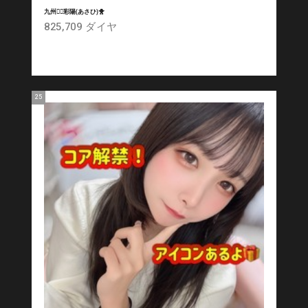
九州❤️‍🔥彩陽(あさひ)🐥
825,709 ダイヤ
25