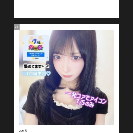
23
みさ🍜