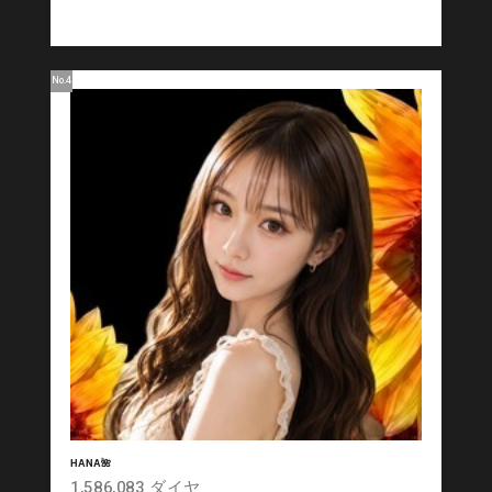
No.4
HANA🌺
1,586,083 ダイヤ