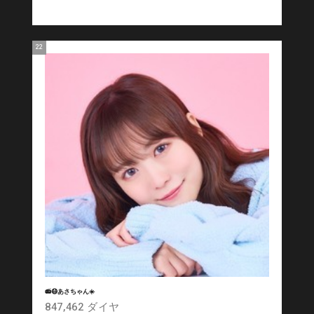
22
📻😷あさちゃん☀️
847,462 ダイヤ